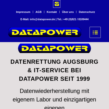
Impressum
AGB
Kontakt
Über uns
Datenschutz
E-Mail: info@datapower.de | Tel.: +49 (0)821 / 8109444
DATENRETTUNG AUGSBURG
& IT-SERVICE BEI
DATAPOWER SEIT 1999
Datenwiederherstellung mit
eigenem Labor und einzigartigen
eigenen